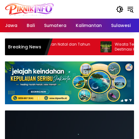
Skip
to
content
Jawa
Bali
Sumatera
Kalimantan
Sulawesi
Rekomendasi Liburan Natal dan Tahun
Wisata Terbaru 
Breaking News
Baru 2026
Destinasi Hits 
Tahun Ini