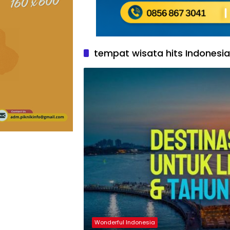
tempat wisata hits Indonesia
Wonderful Indonesia