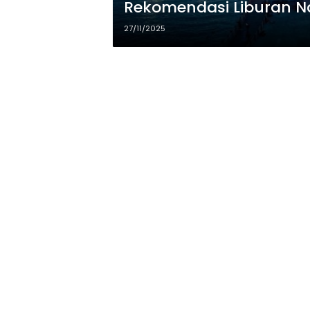
Rekomendasi Liburan N
27/11/2025