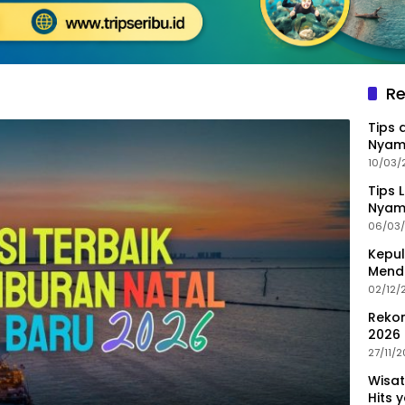
Re
Tips 
Nyam
10/03/
Tips 
Nyam
06/03
Kepul
Mend
02/12/
Rekom
2026
27/11/
Wisat
Hits 