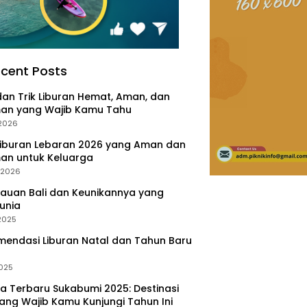
cent Posts
dan Trik Liburan Hemat, Aman, dan
an yang Wajib Kamu Tahu
2026
Liburan Lebaran 2026 yang Aman dan
an untuk Keluarga
/2026
auan Bali dan Keunikannya yang
unia
2025
endasi Liburan Natal dan Tahun Baru
2025
a Terbaru Sukabumi 2025: Destinasi
yang Wajib Kamu Kunjungi Tahun Ini