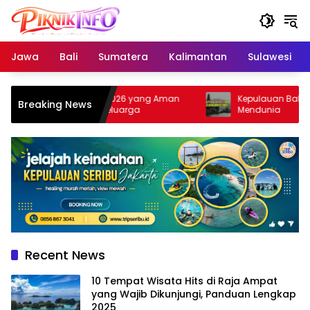
Skip
to
content
Jawa
Bali
Sumatera
Kalimantan
Sulawesi
ps Liburan Lebaran 2026 yang Aman
Kepulauan Bali dan K
Breaking News
an Nyaman untuk Keluarga
Mendunia
Recent News
10 Tempat Wisata Hits di Raja Ampat
yang Wajib Dikunjungi, Panduan Lengkap
2025