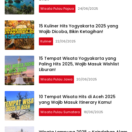
Wisata Pulau Papua
24/06/2025
15 Kuliner Hits Yogyakarta 2025 yang
Wajib Dicoba, Bikin Ketagihan!
Kuliner
22/06/2025
15 Tempat Wisata Yogyakarta yang
Paling Hits 2025, Wajib Masuk Wishlist
Liburan!
Wisata Pulau Jawa
20/06/2025
Piknik
Info
10 Tempat Wisata Hits di Aceh 2025
yang Wajib Masuk Itinerary Kamu!
Wisata Pulau Sumatera
18/06/2025
Wisata Lampung 2025 – Keindahan Alam