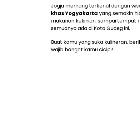
Jogja memang terkenal dengan wisa
khas Yogyakarta
yang semakin hits
makanan kekinian, sampai tempat no
semuanya ada di Kota Gudeg ini.
Buat kamu yang suka kulineran, berik
wajib banget kamu cicipi!