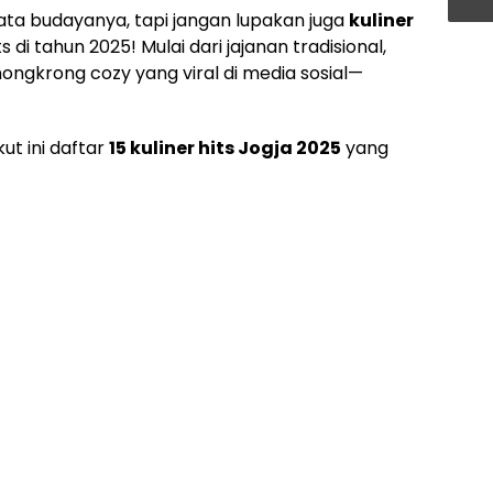
ta budayanya, tapi jangan lupakan juga
kuliner
 di tahun 2025! Mulai dari jajanan tradisional,
ngkrong cozy yang viral di media sosial—
ut ini daftar
15 kuliner hits Jogja 2025
yang