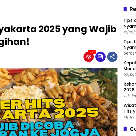
Re
Tips 
ogyakarta 2025 yang Wajib
Nyam
10/03/
agihan!
Tips 
Nyam
1927
06/03
Kepul
Mend
02/12/
Rekom
2026
27/11/
Wisat
Hits 
18/11/2
Ca