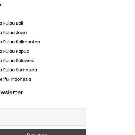
r
a Pulau Bali
a Pulau Jawa
a Pulau Kalimantan
a Pulau Papua
a Pulau Sulawesi
a Pulau Sumatera
rful Indonesia
wsletter