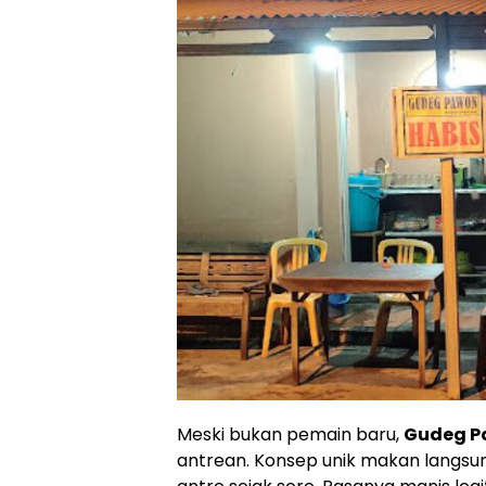
Meski bukan pemain baru,
Gudeg P
antrean. Konsep unik makan langsu