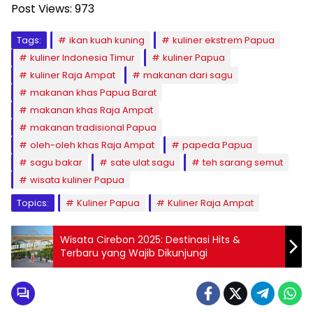
Post Views:
973
Tags:
ikan kuah kuning
kuliner ekstrem Papua
kuliner Indonesia Timur
kuliner Papua
kuliner Raja Ampat
makanan dari sagu
makanan khas Papua Barat
makanan khas Raja Ampat
makanan tradisional Papua
oleh-oleh khas Raja Ampat
papeda Papua
sagu bakar
sate ulat sagu
teh sarang semut
wisata kuliner Papua
Topics:
Kuliner Papua
Kuliner Raja Ampat
Wisata Cirebon 2025: Destinasi Hits &
Terbaru yang Wajib Dikunjungi