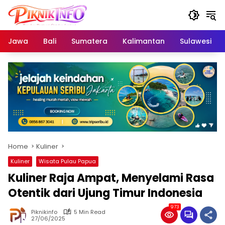
Skip
to
content
Jawa
Bali
Sumatera
Kalimantan
Sulawesi
Home
Kuliner
Kuliner
Wisata Pulau Papua
Kuliner Raja Ampat, Menyelami Rasa
Otentik dari Ujung Timur Indonesia
973
Piknikinfo
5 Min Read
27/06/2025