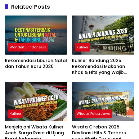
Related Posts
Wonderful Indonesia
Kuliner
Rekomendasi Liburan Natal
Kuliner Bandung 2025:
dan Tahun Baru 2026
Rekomendasi Makanan
Khas & Hits yang Wajib
Dicoba
Kuliner
Wisata Pulau Jawa
Menjelajahi Wisata Kuliner
Wisata Cirebon 2025:
Aceh: Surga Rasa di Ujung
Destinasi Hits & Terbaru
Barat Indonesia
yang Wajib Dikunjungi