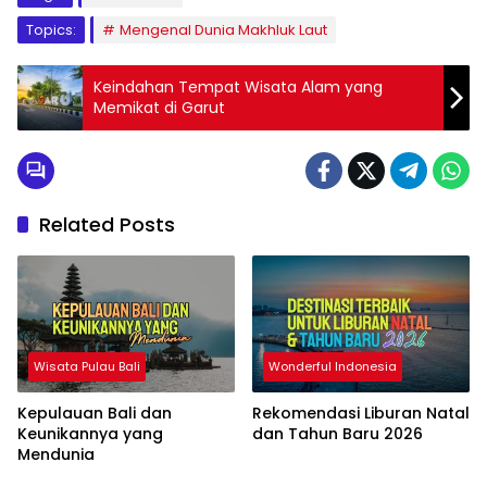
Topics:
Mengenal Dunia Makhluk Laut
Keindahan Tempat Wisata Alam yang
Memikat di Garut
Related Posts
Wisata Pulau Bali
Wonderful Indonesia
Kepulauan Bali dan
Rekomendasi Liburan Natal
Keunikannya yang
dan Tahun Baru 2026
Mendunia