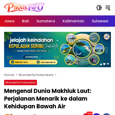
Skip
to
content
Jawa
Bali
Sumatera
Kalimantan
Sulawesi
Home
Wonderful Indonesia
Wonderful Indonesia
Mengenal Dunia Makhluk Laut:
Perjalanan Menarik ke dalam
Kehidupan Bawah Air
848